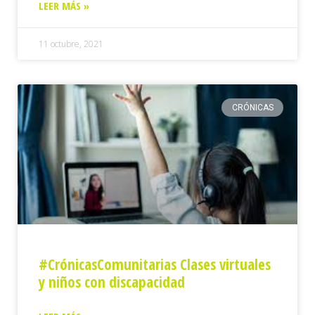
LEER MÁS »
11 octubre, 2021
CRÓNICAS
#CrónicasComunitarias Clases virtuales
y niños con discapacidad