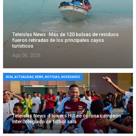
Teleislas News -Más de 120 bolsas de residuos
fueron retiradas de los principales cayos
turísticos
Ago 06, 2026
2026
,
ACTUALIDAD
,
NEWS
,
NOTICIAS
,
NOVEDADES
Teleislas News -Flowers Hill se corona campeón
intercolegiado de fútbol sala