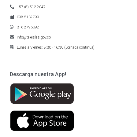
+57 (8) 513 2047
098-5132799
316 2796092
info@teleislas.gov.co
Lunes a Viernes: 8:30 - 16:30 (Jornada contínua)
Descarga nuestra App!