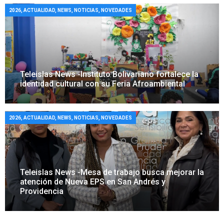
2026
,
ACTUALIDAD
,
NEWS
,
NOTICIAS
,
NOVEDADES
Teleislas News -Instituto Bolivariano fortalece la
identidad cultural con su Feria Afroambiental
2026
,
ACTUALIDAD
,
NEWS
,
NOTICIAS
,
NOVEDADES
Teleislas News -Mesa de trabajo busca mejorar la
atención de Nueva EPS en San Andrés y
Providencia