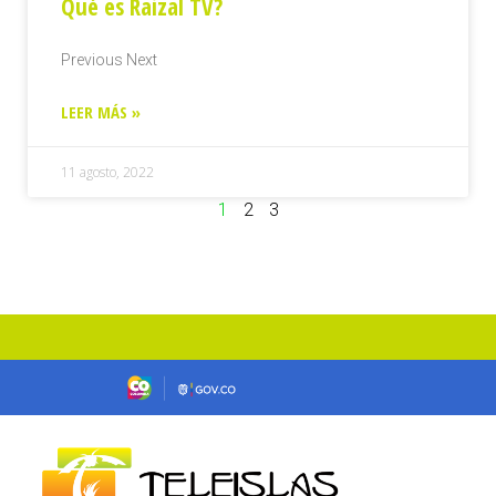
Qué es Raizal TV?
Previous Next
LEER MÁS »
11 agosto, 2022
1
2
3