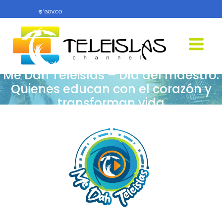
Me Dah Teleislas – Día del maestro:
Quienes educan con el corazón y
transforman vida