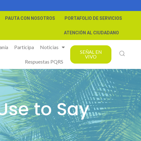
PAUTA CON NOSOTROS
PORTAFOLIO DE SERVICIOS
ATENCIÓN AL CIUDADANO
anía
Participa
Noticias
SEÑAL EN
VIVO
Respuestas PQRS
se to Say