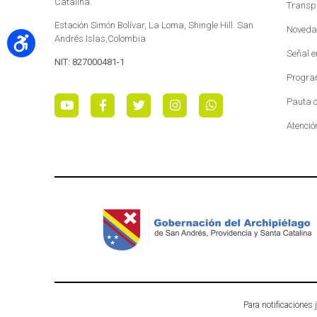
Catalina.
Transp
Estación Simón Bolívar, La Loma, Shingle Hill. San
Noveda
Andrés Islas,Colombia
Señal e
NIT: 827000481-1
Progra
Pauta c
Atenció
Para notificaciones