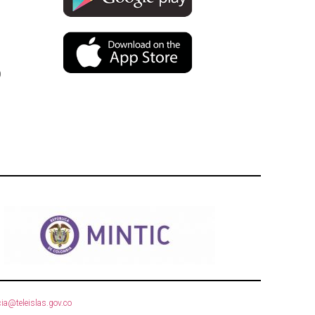
)
ia@teleislas.gov.co