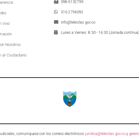
098-5132799
arencia
316 2796092
des
info@teleislas.gov.co
n Vivo
Lunes a Viernes: 8:30 - 16:30 (Jornada contínua
mación
on Nosotros
n al Ciudadano
 judiciales, comuníquese con los correos electrónicos
juridica@teleislas.gov.co
y
gerenc