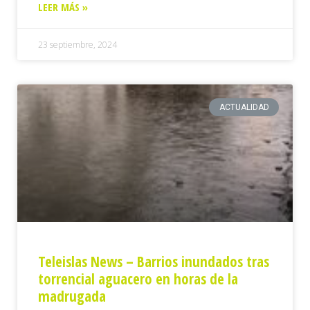
LEER MÁS »
23 septiembre, 2024
ACTUALIDAD
Teleislas News – Barrios inundados tras
torrencial aguacero en horas de la
madrugada