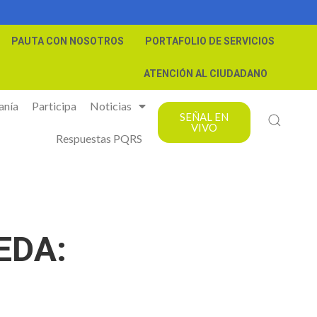
PAUTA CON NOSOTROS
PORTAFOLIO DE SERVICIOS
ATENCIÓN AL CIUDADANO
anía
Participa
Noticias
SEÑAL EN
VIVO
Respuestas PQRS
EDA: