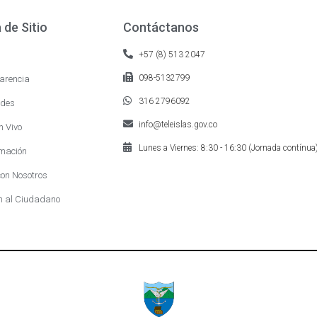
de Sitio
Contáctanos
+57 (8) 513 2047
098-5132799
arencia
316 2796092
des
info@teleislas.gov.co
n Vivo
Lunes a Viernes: 8:30 - 16:30 (Jornada contínua
mación
on Nosotros
n al Ciudadano