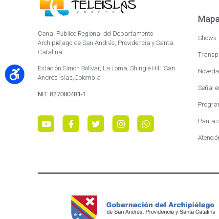
Mapa 
Canal Público Regional del Departamento
Shows
Archipiélago de San Andrés, Providencia y Santa
Catalina.
Transp
Estación Simón Bolívar, La Loma, Shingle Hill. San
Noveda
Andrés Islas,Colombia
Señal e
NIT: 827000481-1
Progra
Pauta c
Atenció