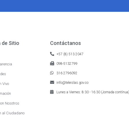
de Sitio
Contáctanos
+57 (8) 513 2047
098-5132799
arencia
316 2796092
des
info@teleislas.gov.co
n Vivo
Lunes a Viernes: 8:30 - 16:30 (Jornada contínua
mación
on Nosotros
n al Ciudadano