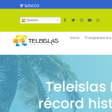
Spanish
Inicio
Transparencia y
Teleisla
récord his