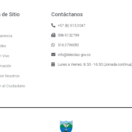
de Sitio
Contáctanos
+57 (8) 513 2047
098-5132799
arencia
316 2796092
des
info@teleislas.gov.co
n Vivo
Lunes a Viernes: 8:30 - 16:30 (Jornada contínua
mación
on Nosotros
n al Ciudadano