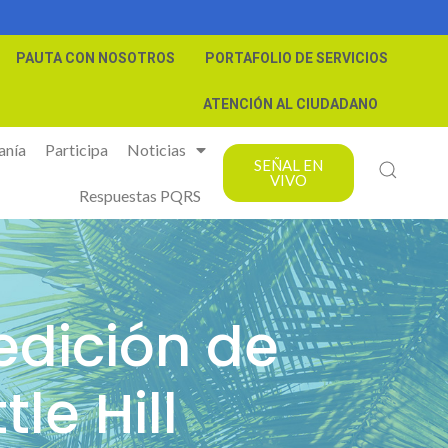
PAUTA CON NOSOTROS
PORTAFOLIO DE SERVICIOS
ATENCIÓN AL CIUDADANO
anía
Participa
Noticias
SEÑAL EN
VIVO
Respuestas PQRS
edición de
le Hill