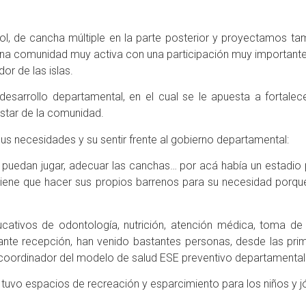
, de cancha múltiple en la parte posterior y proyectamos tambi
na comunidad muy activa con una participación muy importante, 
r de las islas.
esarrollo departamental, en el cual se le apuesta a fortalece
estar de la comunidad.
us necesidades y su sentir frente al gobierno departamental:
ños puedan jugar, adecuar las canchas… por acá había un estadi
 tiene que hacer sus propios barrenos para su necesidad porqu
ativos de odontología, nutrición, atención médica, toma de p
nte recepción, han venido bastantes personas, desde las prim
 coordinador del modelo de salud ESE preventivo departamental
én tuvo espacios de recreación y esparcimiento para los niños y 