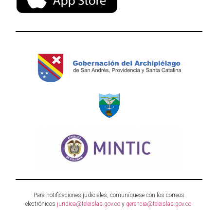
Para notificaciones judiciales, comuníquese con los correos
electrónicos
juridica@teleislas.gov.co
y
gerencia@teleislas.gov.co