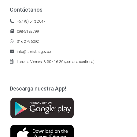
Contáctanos
+57 (8) 513 2047
098-5132799
316 2796092
info@teleislas.gov.co
Lunes a Viernes: 8:30 - 16:30 (Jornada contínua)
Descarga nuestra App!