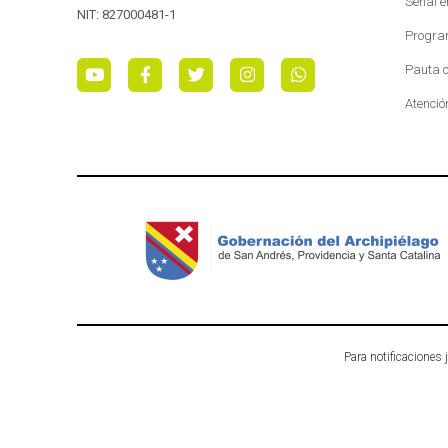
Señal e
NIT: 827000481-1
Progra
Pauta c
Atenció
Para notificaciones