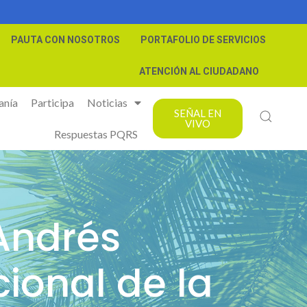
PAUTA CON NOSOTROS
PORTAFOLIO DE SERVICIOS
ATENCIÓN AL CIUDADANO
anía
Participa
Noticias
SEÑAL EN
VIVO
Respuestas PQRS
Andrés
ional de la