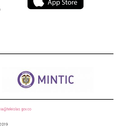
)
ia@teleislas.gov.co
 2019