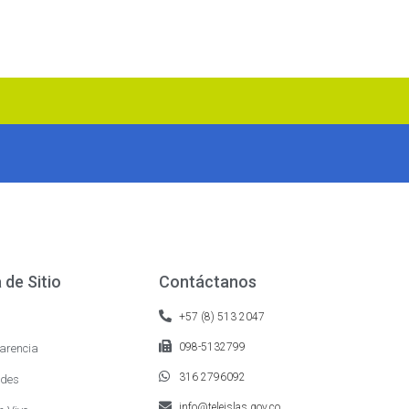
de Sitio
Contáctanos
+57 (8) 513 2047
098-5132799
arencia
316 2796092
des
info@teleislas.gov.co