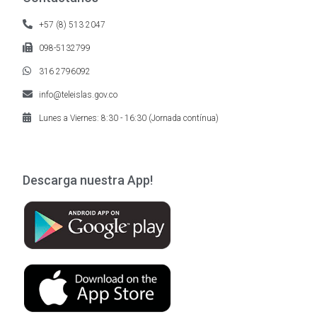
+57 (8) 513 2047
098-5132799
316 2796092
info@teleislas.gov.co
Lunes a Viernes: 8:30 - 16:30 (Jornada contínua)
Descarga nuestra App!