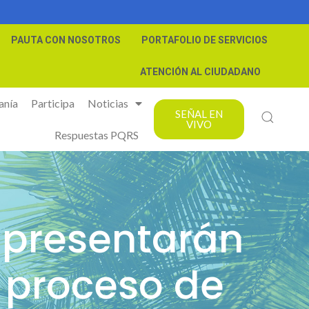
PAUTA CON NOSOTROS
PORTAFOLIO DE SERVICIOS
ATENCIÓN AL CIUDADANO
anía
Participa
Noticias
SEÑAL EN
VIVO
Respuestas PQRS
 presentarán
ia proceso de