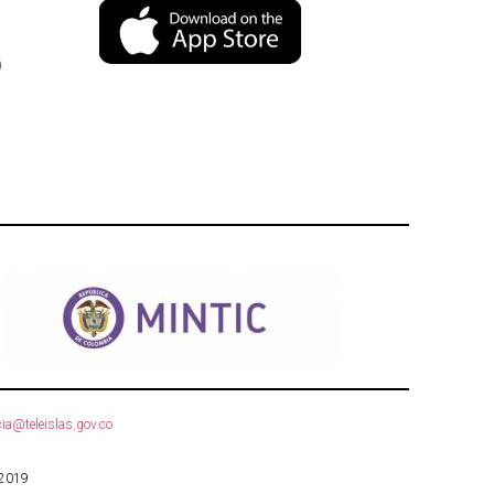
)
ia@teleislas.gov.co
 2019