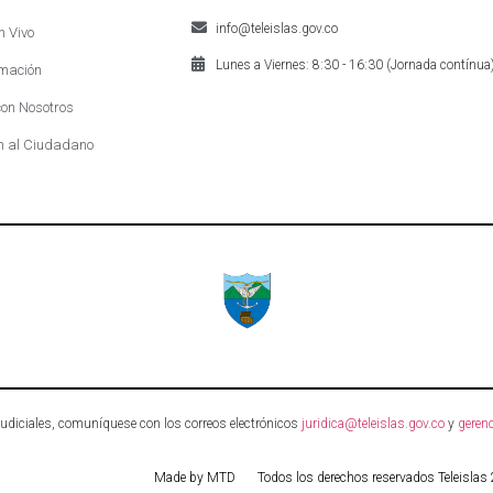
info@teleislas.gov.co
n Vivo
Lunes a Viernes: 8:30 - 16:30 (Jornada contínua
mación
on Nosotros
n al Ciudadano
 judiciales, comuníquese con los correos electrónicos
juridica@teleislas.gov.co
y
gerenc
Made by MTD
Todos los derechos reservados Teleislas