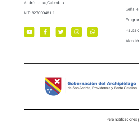
Andrés Islas,Colombia
Señal e
NIT: 827000481-1
Progra
Pauta c
Atenció
Para notificaciones