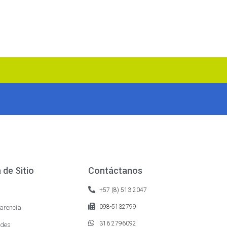
de Sitio
Contáctanos
+57 (8) 513 2047
098-5132799
arencia
316 2796092
des