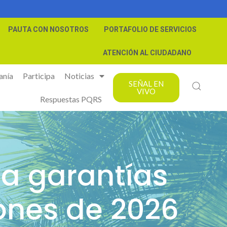
PAUTA CON NOSOTROS
PORTAFOLIO DE SERVICIOS
ATENCIÓN AL CIUDADANO
anía
Participa
Noticias
SEÑAL EN
VIVO
Respuestas PQRS
ca garantías
ones de 2026