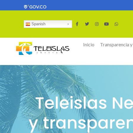
Spanish
Inicio
Transparencia y
Teleislas N
y transpare