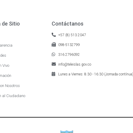
de Sitio
Contáctanos
+57 (8) 513 2047
098-5132799
arencia
316 2796092
des
info@teleislas.gov.co
n Vivo
Lunes a Viernes: 8:30 - 16:30 (Jornada contínua
mación
on Nosotros
n al Ciudadano