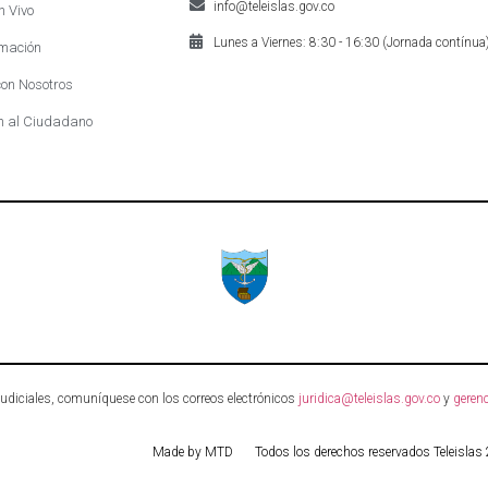
info@teleislas.gov.co
n Vivo
Lunes a Viernes: 8:30 - 16:30 (Jornada contínua
mación
on Nosotros
n al Ciudadano
 judiciales, comuníquese con los correos electrónicos
juridica@teleislas.gov.co
y
gerenc
Made by MTD
Todos los derechos reservados Teleislas