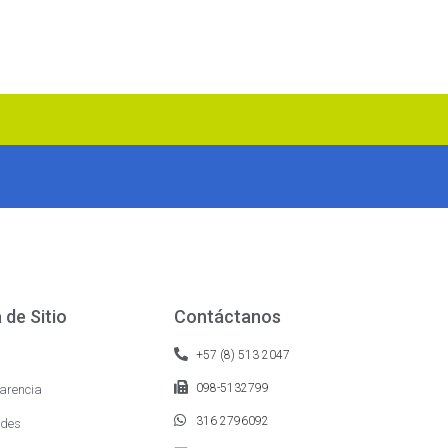
de Sitio
Contáctanos
+57 (8) 513 2047
098-5132799
arencia
316 2796092
des