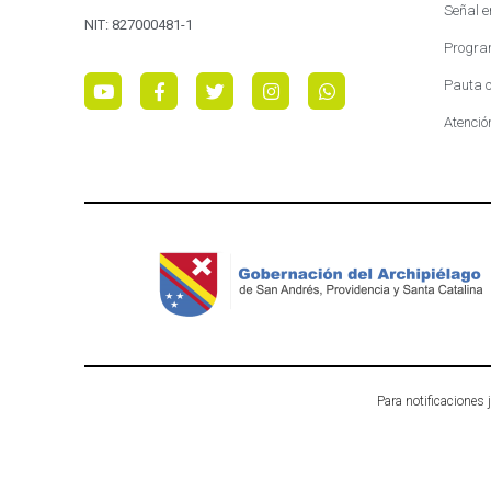
Señal e
NIT: 827000481-1
Progra
Pauta c
Atenció
Para notificaciones