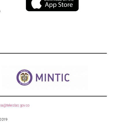
)
ia@teleislas.gov.co
 2019