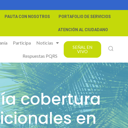
PAUTA CON NOSOTROS
PORTAFOLIO DE SERVICIOS
ATENCIÓN AL CIUDADANO
anía
Participa
Noticias
SEÑAL EN
VIVO
Respuestas PQRS
ía cobertura
dicionales en