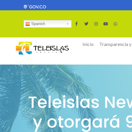
Spanish
Inicio
Transparencia y
Teleislas N
y otorgará 9