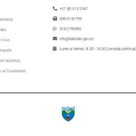
+57 (8) 513 2047
098-5132799
arencia
316 2796092
des
info@teleislas.gov.co
n Vivo
Lunes a Viernes: 8:30 - 16:30 (Jornada contínua
mación
on Nosotros
n al Ciudadano