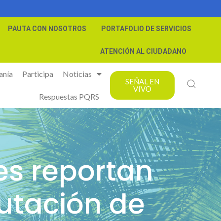
PAUTA CON NOSOTROS
PORTAFOLIO DE SERVICIOS
ATENCIÓN AL CIUDADANO
anía
Participa
Noticias
SEÑAL EN
VIVO
Respuestas PQRS
es reportan
utación de