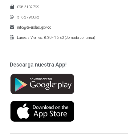
098-5132799
316 2796092
info@teleislas.gov.co
Lunes a Viernes: 8:30 - 16:30 (Jornada contínua)
Descarga nuestra App!