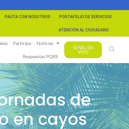
PAUTA CON NOSOTROS
PORTAFOLIO DE SERVICIOS
ATENCIÓN AL CIUDADANO
anía
Participa
Noticias
SEÑAL EN
VIVO
Respuestas PQRS
jornadas de
to en cayos