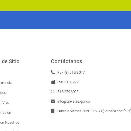
de Sitio
Contáctanos
+57 (8) 513 2047
098-5132799
arencia
316 2796092
des
info@teleislas.gov.co
n Vivo
Lunes a Viernes: 8:30 - 16:30 (Jornada contínua
mación
on Nosotros