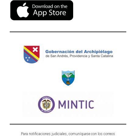
Para notificaciones judiciales, comuníquese con los correos