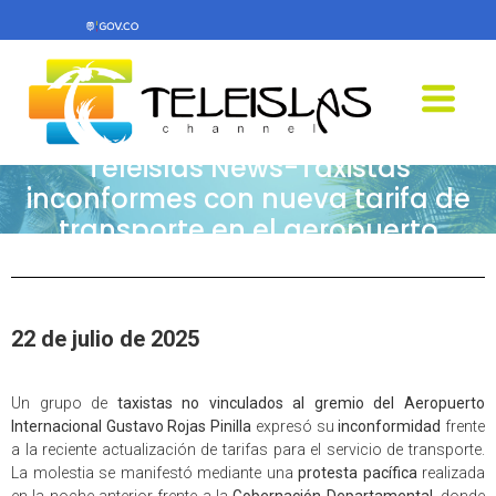
Teleislas News-Taxistas
inconformes con nueva tarifa de
transporte en el aeropuerto
22 de julio de 2025
Un grupo de
taxistas no vinculados al gremio del Aeropuerto
Internacional Gustavo Rojas Pinilla
expresó su
inconformidad
frente
a la reciente actualización de tarifas para el servicio de transporte.
La molestia se manifestó mediante una
protesta pacífica
realizada
en la noche anterior frente a la
Gobernación Departamental
, donde