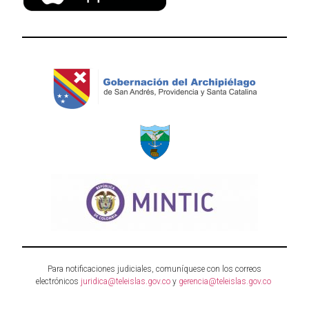
Para notificaciones judiciales, comuníquese con los correos
electrónicos
juridica@teleislas.gov.co
y
gerencia@teleislas.gov.co