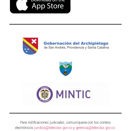
Para notificaciones judiciales, comuníquese con los correos
electrónicos
juridica@teleislas.gov.co
y
gerencia@teleislas.gov.co