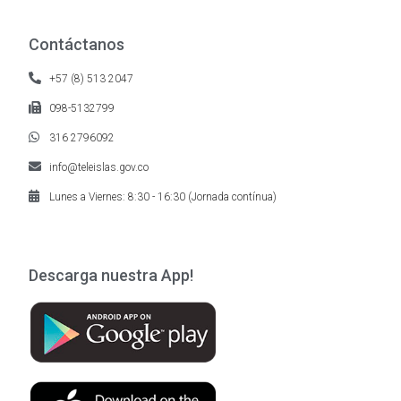
Contáctanos
+57 (8) 513 2047
098-5132799
316 2796092
info@teleislas.gov.co
Lunes a Viernes: 8:30 - 16:30 (Jornada contínua)
Descarga nuestra App!