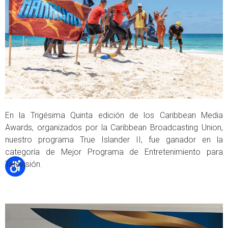
En la
Trigésima
Quinta
edición
de
los
Caribbean
Media
Awards
,
organizados
por
la
Caribbean
Broadcasting
Union
,
nuestro
programa
True
Islander
II
,
fue
ga
nador
en
la
categoría
de Mejor
Programa
de Entretenimiento para
Televisión.