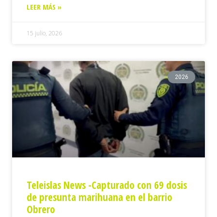
LEER MÁS »
15 julio, 2026
2026
Teleislas News -Capturado con 69 dosis
de presunta marihuana en el barrio
Obrero