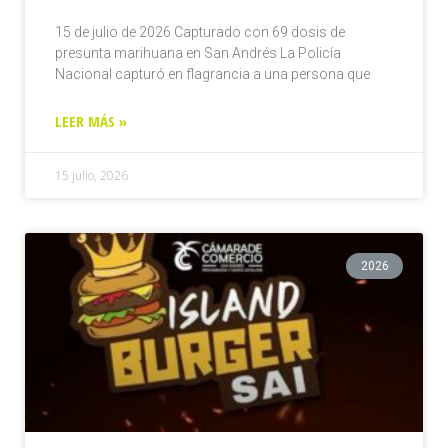
15 de julio de 2026 Capturado con 69 dosis de
presunta marihuana en San Andrés La Policía
Nacional capturó en flagrancia a una persona que
LEER MÁS »
15 julio, 2026
2026